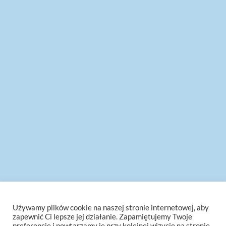
Używamy plików cookie na naszej stronie internetowej, aby
zapewnić Ci lepsze jej działanie. Zapamiętujemy Twoje
preferencje i powtarzamy je przy kolejnej wizycie na stronie.