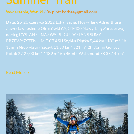
Wydarzenie
,
Wyniki
/ By
piotr.korbas@gmail.com
Data: 25-26 czerwca 2022 Lokalizacja: Nowy Targ Adres Biura
Zawodów: osiedle Oleksówki 6A, 34-400 Nowy Targ Zarezerwuj
nocleg DYSTANSE NAZWA BIEGU DYSTANS SUMA
PRZEWYŻSZEŃ LIMIT CZASU Szybka Piątka 5,44 km* 180 m* 1h
15min Niewybitny Szczyt 11,80 km* 521 m* 2h 30min Gorący
Potok 27 27,00 km* 1189 m* 5h 45min Waksmund 38 38,14 km*
…
Read More »