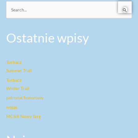
S
e
a
Ostatnie wpisy
r
c
h
f
Turbacz
o
Summer Trail
r
Turbacz
:
Winter Trail
patronat honorowy
wojas
MCSiR Nowy Targ