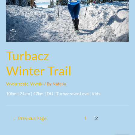
Turbacz
Winter Trail
Wydarzenie
,
Wyniki
/ By
Natalia
10km | 21km | 47km | DH | Turbaczowe Love | Kids
←
Previous Page
1
2