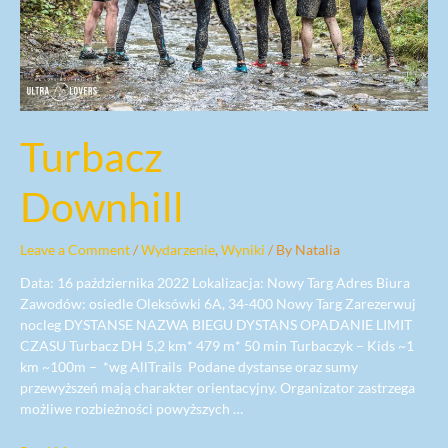
Turbacz
Downhill
Leave a Comment
/
Wydarzenie
,
Wyniki
/ By
Natalia
Data: 16 października 2022 Lokalizacja: Nowy Targ Adres Biura
Zawodów: osiedle Oleksówki 6A, 34-400 Nowy Targ Zarezerwuj
nocleg DYSTANSE NAZWA BIEGU DYSTANS OPADANIE LIMIT
CZASU Turbacz DH 5,2 km* 479 m* 50 min Turbaczyk – Kids ~1
km ~100m – *wg AllTrails Podane dystanse oraz sumy
przewyższeń mają charakter orientacyjny. Organizator zastrzega
możliwe rozbieżności powyższych …