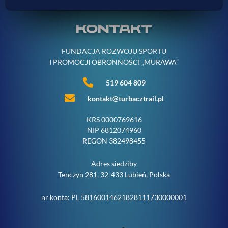
KONTAKT
FUNDACJA ROZWOJU SPORTU
I PROMOCJI OBRONNOŚCI „MURAWA”
519 604 809
kontakt@turbacztrail.pl
KRS 0000769616
NIP 6812074960
REGON 382498455
Adres siedziby
Tenczyn 281, 32-433 Lubień, Polska
nr konta: PL 58160014621828111730000001