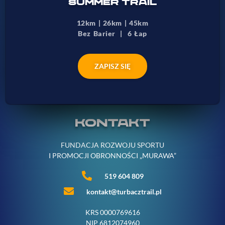
SUMMER TRAIL
12km | 26km | 45km
Bez Barier | 6 Łap
ZAPISZ SIĘ
KONTAKT
FUNDACJA ROZWOJU SPORTU
I PROMOCJI OBRONNOŚCI „MURAWA”
519 604 809
kontakt@turbacztrail.pl
KRS 0000769616
NIP 6812074960