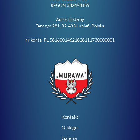
REGON 382498455
Adres siedziby
Tenczyn 281, 32-433 Lubień, Polska
nr konta: PL 58160014621828111730000001
Kontakt
O biegu
Galeria