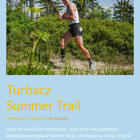
Turbacz
Summer Trail
Wydarzenie
,
Wyniki
/ By
Natalia
Data: 06 lipca 2024 Lokalizacja: Start oraz meta zawodów
zlokalizowane będą w Nowym Targu. Dla dystansu Gorący Potok