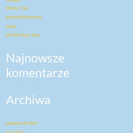
:
Winter Trail
patronat honorowy
wojas
MCSiR Nowy Targ
Najnowsze
komentarze
Archiwa
październik 2025
luty 2025