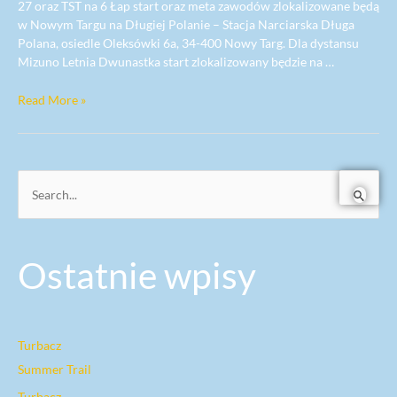
27 oraz TST na 6 Łap start oraz meta zawodów zlokalizowane będą
w Nowym Targu na Długiej Polanie – Stacja Narciarska Długa
Polana, osiedle Oleksówki 6a, 34-400 Nowy Targ. Dla dystansu
Mizuno Letnia Dwunastka start zlokalizowany będzie na …
Read More »
S
e
a
Ostatnie wpisy
r
c
h
f
Turbacz
o
Summer Trail
r
Turbacz