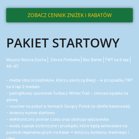
ZOBACZ CENNIK ZNIŻEK I RABATÓW
PAKIET STARTOWY
Mizuno Nocna Dycha | Zimna Połówka | Bez Barier | TWT na 6 łap |
AK-47:
– medal (dla Uczestników, którzy ukończą Bieg) – w przypadku TWT
na 6 łap 2 medale
– pamiątkowy upominek Turbacz Winter Trail – zimowa opaska na
głowę
– voucher na pobyt w termach Gorący Potok (w strefie basenowej)
– imienny numer startowy
– elektroniczny pomiar czasu oraz obsługa sędziowska
– woda, napoje izotoniczne i przekąski, które będą serwowane na
punkcie regeneracyjnym na trasie -> dotyczy dystansu średniego i