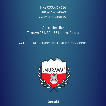
KRS 0000769616
NIP 6812074960
REGON 382498455
Adres siedziby
Tenczyn 281, 32-433 Lubień, Polska
nr konta: PL 58160014621828111730000001
Kontakt