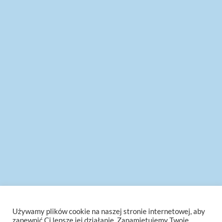
Używamy plików cookie na naszej stronie internetowej, aby
zapewnić Ci lepsze jej działanie. Zapamiętujemy Twoje