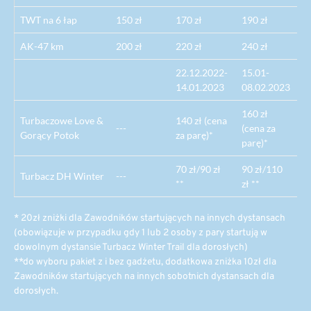
TWT na 6 łap
150 zł
170 zł
190 zł
AK-47 km
200 zł
220 zł
240 zł
22.12.2022-
15.01-
14.01.2023
08.02.2023
160 zł
Turbaczowe Love &
140 zł (cena
---
(cena za
Gorący Potok
za parę)*
parę)*
70 zł/90 zł
90 zł/110
Turbacz DH Winter
---
**
zł **
* 20zł zniżki dla Zawodników startujących na innych dystansach
(obowiązuje w przypadku gdy 1 lub 2 osoby z pary startują w
dowolnym dystansie Turbacz Winter Trail dla dorosłych)
**do wyboru pakiet z i bez gadżetu, dodatkowa zniżka 10zł dla
Zawodników startujących na innych sobotnich dystansach dla
dorosłych.