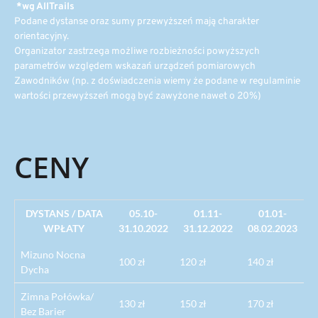
*wg AllTrails
Podane dystanse oraz sumy przewyższeń mają charakter
orientacyjny.
Organizator zastrzega możliwe rozbieżności powyższych
parametrów względem wskazań urządzeń pomiarowych
Zawodników (np. z doświadczenia wiemy że podane w regulaminie
wartości przewyższeń mogą być zawyżone nawet o 20%)
CENY
DYSTANS / DATA
05.10-
01.11-
01.01-
WPŁATY
31.10.2022
31.12.2022
08.02.2023
Mizuno Nocna
100 zł
120 zł
140 zł
Dycha
Zimna Połówka/
130 zł
150 zł
170 zł
Bez Barier