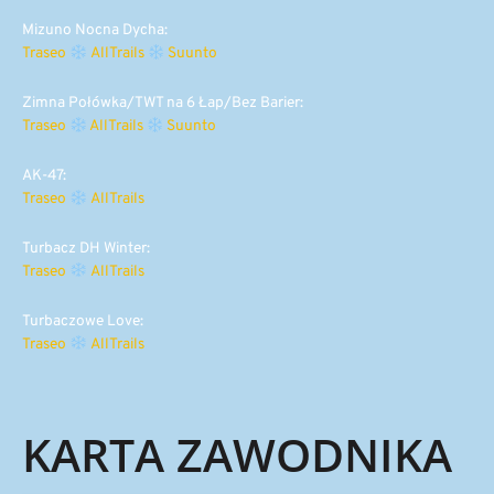
Mizuno Nocna Dycha:
Traseo
AllTrails
Suunto
Zimna Połówka/TWT na 6 Łap/Bez Barier:
Traseo
AllTrails
Suunto
AK-47:
Traseo
AllTrails
Turbacz DH Winter:
Traseo
AllTrails
Turbaczowe Love:
Traseo
AllTrails
KARTA ZAWODNIKA