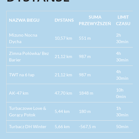
SUMA
LIMIT
NAZWA BIEGU
DYSTANS
PRZEWYŻSZEŃ
CZASU
Mizuno Nocna
2h
10,57 km
551 m
Dycha
30min
Zimna Połówka/ Bez
4h
21,12 km
987 m
Barier
30min
4h
TWT na 6 łap
21,12 km
987 m
30min
10h
AK-47 km
47,70 km
1848 m
0min
Turbaczowe Love &
1h
5,44 km
180 m
Gorący Potok
30min
Turbacz DH Winter
5,66 km
-567,5 m
50min