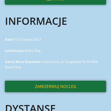
INFORMACJE
Data:
11-12 lutego 2023
Lokalizacja:
Nowy Targ
Adres Biura Zawodów:
Hotel Gorce, al. Tysiąclecia 74, 34-400
Nowy Targ
ZAREZERWUJ NOCLEG
DYSTANSE