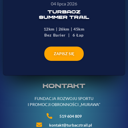
04 lipca 2026
TURBACZ
SUMMER TRAIL
12km | 26km | 45km
Bez Barier | 6 Łap
ZAPISZ SIĘ
KONTAKT
FUNDACJA ROZWOJU SPORTU
I PROMOCJI OBRONNOŚCI „MURAWA”
519 604 809
kontakt@turbacztrail.pl