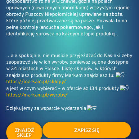
gospodarstwo rolne w Cichawie, gdzie na polach
uprawnych (nawożonych obornikiem) w czystym rejonie
obrzeży Puszczy Niepołomickiej uprawiane są zboża,
które później przetwarzane są na pasze. Pozwala to na
pełną kontrolę łańcucha pokarmowego, jak i
identyfikację surowca na każdym etapie produkcji.
…ale spokojnie, nie musicie przyjeżdżać do Kasinki żeby
zaopatrzyć się w ich wyroby, ponieważ są one dostępne
w 34 miastach w Polsce. Listę sklepów, w których
znajdziesz produkty firmy Markam znajdziesz tu:
https://markam.pl/sklepy/
a jest w czym wybierać – w ofercie aż 134 produkty
https://markam.pl/wyroby/
Dziękujemy za wsparcie wydarzenia
ZNAJDŹ
ZAPISZ SIĘ
SKLEP