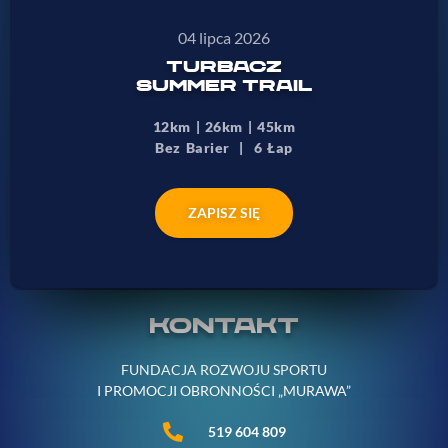
04 lipca 2026
TURBACZ
SUMMER TRAIL
12km | 26km | 45km
Bez Barier | 6 Łap
ZAPISZ SIĘ
KONTAKT
FUNDACJA ROZWOJU SPORTU
I PROMOCJI OBRONNOŚCI „MURAWA”
519 604 809