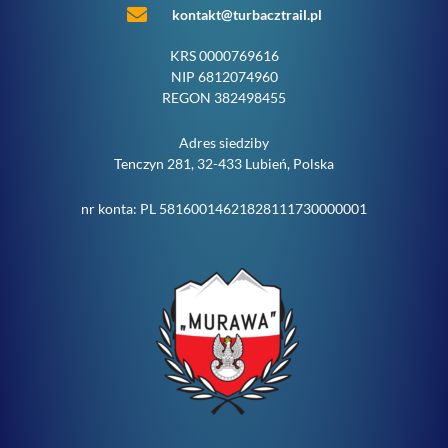
kontakt@turbacztrail.pl
KRS 0000769616
NIP 6812074960
REGON 382498455
Adres siedziby
Tenczyn 281, 32-433 Lubień, Polska
nr konta: PL 58160014621828111730000001