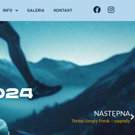
F
I
INFO
GALERIA
KONTAKT
a
n
c
s
e
t
b
a
o
g
o
r
k
a
m
024
N
NASTĘPNA
Termy Gorący Potok – nagrody