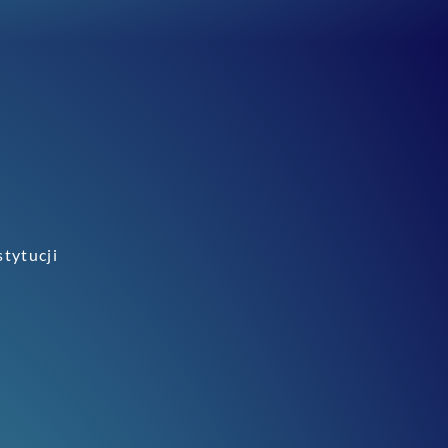
stytucji