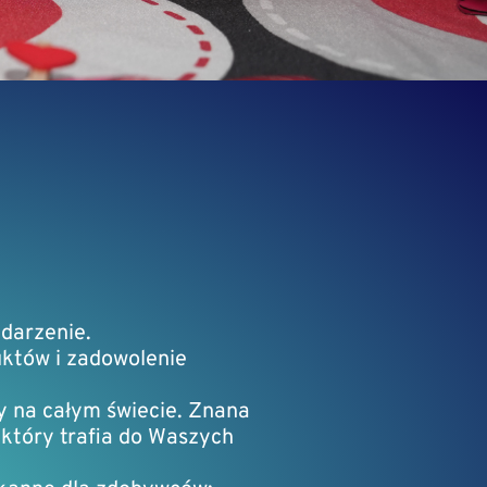
darzenie.
uktów i zadowolenie
y na całym świecie. Znana
, który trafia do Waszych