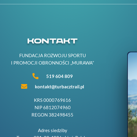
KONTAKT
FUNDACJA ROZWOJU SPORTU
I PROMOCJI OBRONNOŚCI „MURAWA”
519 604 809
kontakt@turbacztrail.pl
KRS 0000769616
NIP 6812074960
REGON 382498455
Adres siedziby