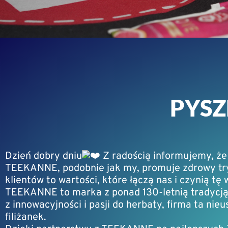
PYS
Dzień dobry dniu
Z radością informujemy, że
TEEKANNE, podobnie jak my, promuje zdrowy tryb 
klientów to wartości, które łączą nas i czynią t
TEEKANNE to marka z ponad 130-letnią tradycją, 
z innowacyjności i pasji do herbaty, firma ta nie
filiżanek.