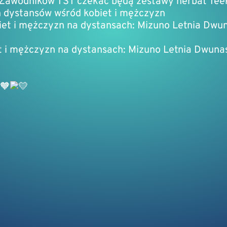
 Zawodników TST czekać będą zestawy herbat Tee
ch dystansów wśród kobiet i mężczyzn
biet i mężczyzn na dystansach: Mizuno Letnia Dwu
et i mężczyzn na dystansach: Mizuno Letnia Dwuna