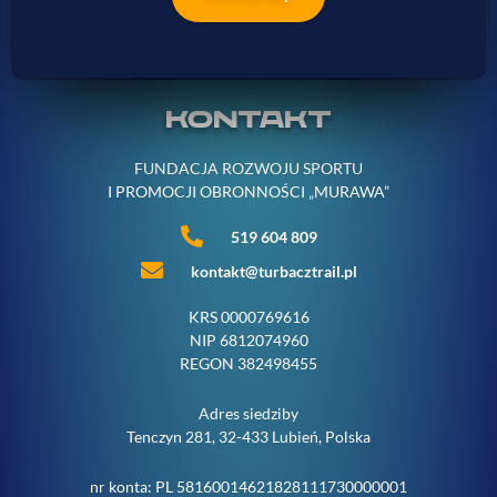
KONTAKT
FUNDACJA ROZWOJU SPORTU
I PROMOCJI OBRONNOŚCI „MURAWA”
519 604 809
kontakt@turbacztrail.pl
KRS 0000769616
NIP 6812074960
REGON 382498455
Adres siedziby
Tenczyn 281, 32-433 Lubień, Polska
nr konta: PL 58160014621828111730000001