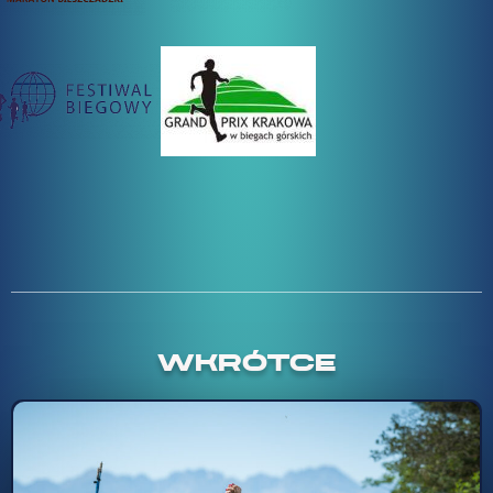
WKRÓTCE