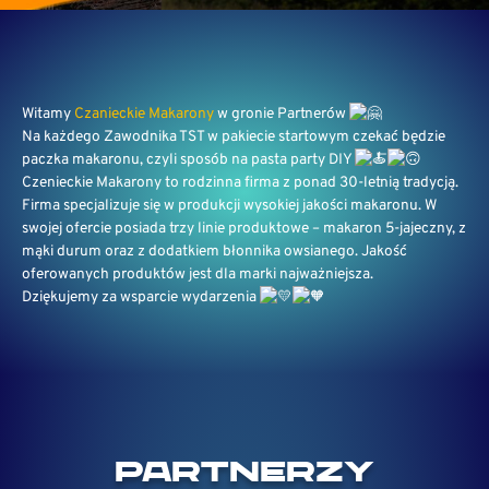
Witamy
Czanieckie Makarony
w gronie Partnerów
Na każdego Zawodnika TST w pakiecie startowym czekać będzie
paczka makaronu, czyli sposób na pasta party DIY
Czenieckie Makarony to rodzinna firma z ponad 30-letnią tradycją.
Firma specjalizuje się w produkcji wysokiej jakości makaronu. W
swojej ofercie posiada trzy linie produktowe – makaron 5-jajeczny, z
mąki durum oraz z dodatkiem błonnika owsianego. Jakość
oferowanych produktów jest dla marki najważniejsza.
Dziękujemy za wsparcie wydarzenia
PARTNERZY