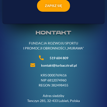
ZAPISZ SIĘ
KONTAKT
FUNDACJA ROZWOJU SPORTU
I PROMOCJI OBRONNOŚCI „MURAWA”
519 604 809
kontakt@turbacztrail.pl
KRS 0000769616
NIP 6812074960
REGON 382498455
Adres siedziby
Tenczyn 281, 32-433 Lubień, Polska