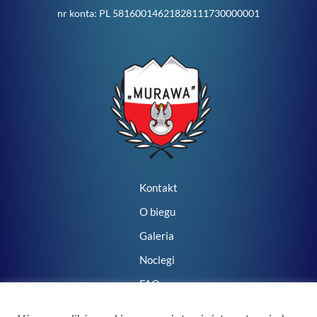
nr konta: PL 58160014621828111730000001
Kontakt
O biegu
Galeria
Noclegi
FAQ
Szukaj