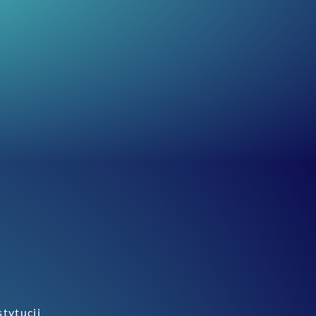
stytucji