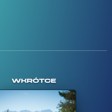
WKRÓTCE