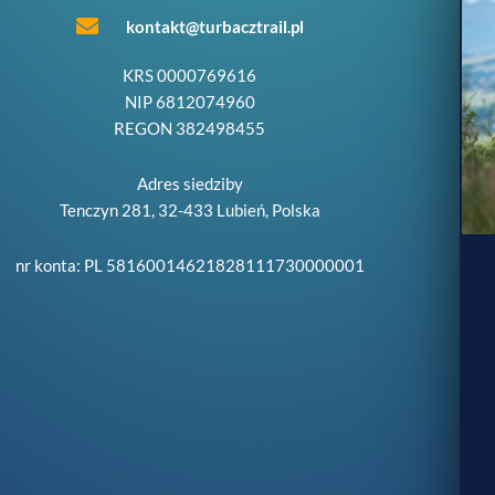
kontakt@turbacztrail.pl
KRS 0000769616
NIP 6812074960
REGON 382498455
Adres siedziby
Tenczyn 281, 32-433 Lubień, Polska
nr konta: PL 58160014621828111730000001