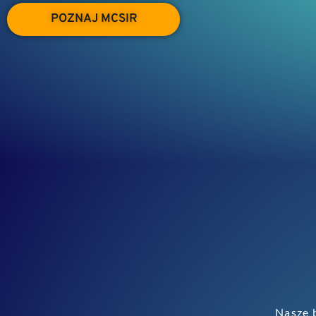
POZNAJ MCSIR
Nasze b