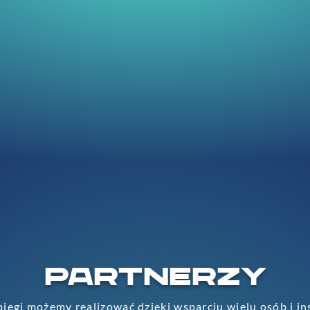
PARTNERZY
iegi możemy realizować dzięki wsparciu wielu osób i in