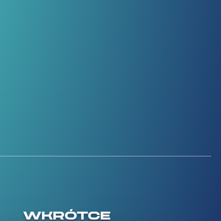
WKRÓTCE