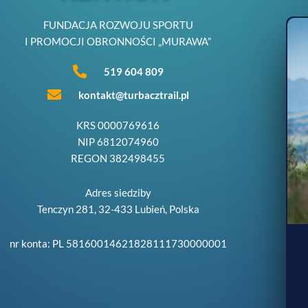
FUNDACJA ROZWOJU SPORTU
I PROMOCJI OBRONNOŚCI „MURAWA”
519 604 809
kontakt@turbacztrail.pl
KRS 0000769616
NIP 6812074960
REGON 382498455
Adres siedziby
Tenczyn 281, 32-433 Lubień, Polska
nr konta: PL 58160014621828111730000001