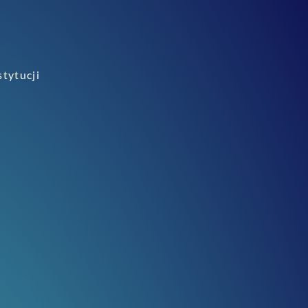
stytucji