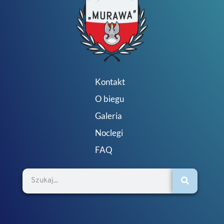
Kontakt
O biegu
Galeria
Noclegi
FAQ
Szukaj