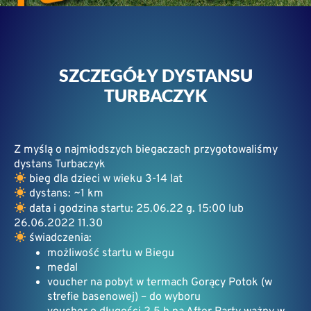
SZCZEGÓŁY DYSTANSU
TURBACZYK
Z myślą o najmłodszych biegaczach przygotowaliśmy
dystans Turbaczyk
bieg dla dzieci w wieku 3-14 lat
dystans: ~1 km
data i godzina startu: 25.06.22 g. 15:00 lub
26.06.2022 11.30
świadczenia:
możliwość startu w Biegu
medal
voucher na pobyt w termach Gorący Potok (w
strefie basenowej) – do wyboru