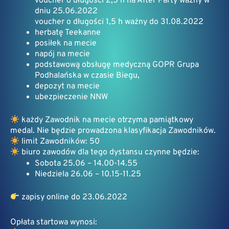
voucher o długości 2,5 h na After Party ważny w
dniu 25.06.2022
voucher o długości 1,5 h ważny do 31.08.2022
herbatę Teekanne
posiłek na mecie
napój na mecie
podstawową obsługę medyczną GOPR Grupa
Podhalańska w czasie Biegu,
depozyt na mecie
ubezpieczenie NNW
każdy Zawodnik na mecie otrzyma pamiątkowy
medal. Nie będzie prowadzona klasyfikacja Zawodników.
limit Zawodników: 50
biuro zawodów dla tego dystansu czynne będzie:
Sobota 25.06 – 14.00-14.55
Niedziela 26.06 – 10.15-11.25
zapisy online do 23.06.2022
Opłata startowa wynosi: