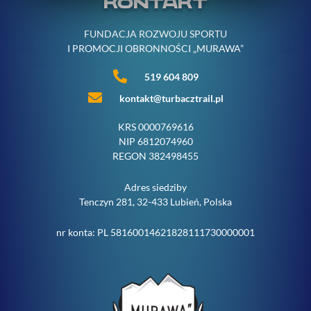
KONTAKT
FUNDACJA ROZWOJU SPORTU
I PROMOCJI OBRONNOŚCI „MURAWA”
519 604 809
kontakt@turbacztrail.pl
KRS 0000769616
NIP 6812074960
REGON 382498455
Adres siedziby
Tenczyn 281, 32-433 Lubień, Polska
nr konta: PL 58160014621828111730000001